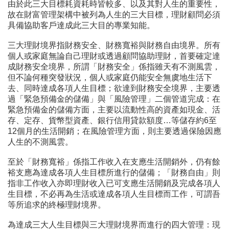
由於此三大目標耗資耗時皆較多、以及其對人生的重要性，
故在財富管理架構中被列為人生的三大目標，理財顧問必須
具備協助客戶達成此三大目的專業知能。
三大理財境界指財務安全、財務寬裕與財務自由境界。所有
個人或家庭無論自己理財或透過顧問協助理財，首要確定達
成財務安全境界，所謂「財務安全」係指雖天有不測風雲，
但不論何種突發狀況，個人或家庭仍能安全無虞地生活下
去、同時達成各項人生目標；欲達到財務安全境界，主要透
過「緊急預備金的儲備」與「風險管理」二個管道完成：在
緊急預備金的儲備方面，主要以流動性高的資產如現金、活
存、定存、貨幣型資產、銀行信用貸款額度…等儲存約6至
12個月的生活開銷；在風險管理方面，則主要透過保險因應
人生的不測風雲。
至於「財務寬裕」係指工作收入在支應生活開銷外，仍有餘
裕支應為達成各項人生目標所進行的儲備；「財務自由」則
指非工作收入亦即理財收入已可支應生活開銷及完成各項人
生目標，不必再為生活或達成各項人生目標而工作，可謂吾
等所追求的終極理財境界。
為達成三大人生目標與三大理財境界而進行的四大管理：現