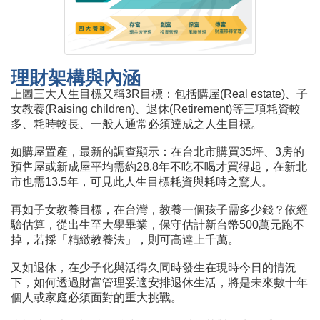
理財架構與內涵
上圖三大人生目標又稱3R目標：包括購屋(Real estate)、子
女教養(Raising children)、退休(Retirement)等三項耗資較
多、耗時較長、一般人通常必須達成之人生目標。
如購屋置產，最新的調查顯示：在台北市購買35坪、3房的
預售屋或新成屋平均需約28.8年不吃不喝才買得起，在新北
市也需13.5年，可見此人生目標耗資與耗時之驚人。
再如子女教養目標，在台灣，教養一個孩子需多少錢？依經
驗估算，從出生至大學畢業，保守估計新台幣500萬元跑不
掉，若採「精緻教養法」，則可高達上千萬。
又如退休，在少子化與活得久同時發生在現時今日的情況
下，如何透過財富管理妥適安排退休生活，將是未來數十年
個人或家庭必須面對的重大挑戰。